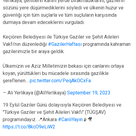
Yerlikaya, şehitlerin kanını yerde bırakmadıklarını, gazilerin
sözünü yere düşürmediklerini söyledi ve ülkenin huzur ve
güvenliği için tüm suçlarla ve tüm suçluların karşısında
durmaya devam edeceklerini vurguladı.
Keçiören Belediyesi ile Türkiye Gaziler ve Şehit Aileleri
Vakfı'nın düzenlediği
#GazilerHaftası
programında kahraman
gazilerimizle bir araya geldik.
Ülkemizin ve Aziz Milletimizin bekası için canlarını ortaya
koyan, yürüttükleri bu mücadele sırasında gazilikle
şereflenen…
pic.twitter.com/PeqAkOCxFa
— Ali Yerlikaya (@AliYerlikaya)
September 19, 2023
19 Eylül Gaziler Günü dolayısıyla Keçiören Belediyesi ve
"Türkiye Gaziler ve Şehit Aileleri Vakfı" (TÜGŞAV)
programındayız. 📍Ankara
#CanlıYayın
📡🎥
https://t.co/8kcO9eLiW2