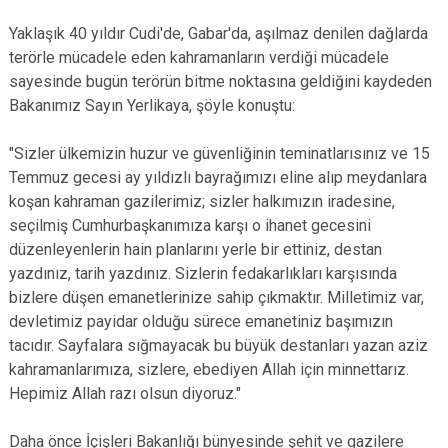
Yaklaşık 40 yıldır Cudi'de, Gabar'da, aşılmaz denilen dağlarda
terörle mücadele eden kahramanların verdiği mücadele
sayesinde bugün terörün bitme noktasına geldiğini kaydeden
Bakanımız Sayın Yerlikaya, şöyle konuştu:
"Sizler ülkemizin huzur ve güvenliğinin teminatlarısınız ve 15
Temmuz gecesi ay yıldızlı bayrağımızı eline alıp meydanlara
koşan kahraman gazilerimiz; sizler halkımızın iradesine,
seçilmiş Cumhurbaşkanımıza karşı o ihanet gecesini
düzenleyenlerin hain planlarını yerle bir ettiniz, destan
yazdınız, tarih yazdınız. Sizlerin fedakarlıkları karşısında
bizlere düşen emanetlerinize sahip çıkmaktır. Milletimiz var,
devletimiz payidar olduğu sürece emanetiniz başımızın
tacıdır. Sayfalara sığmayacak bu büyük destanları yazan aziz
kahramanlarımıza, sizlere, ebediyen Allah için minnettarız.
Hepimiz Allah razı olsun diyoruz."
Daha önce İçişleri Bakanlığı bünyesinde şehit ve gazilere