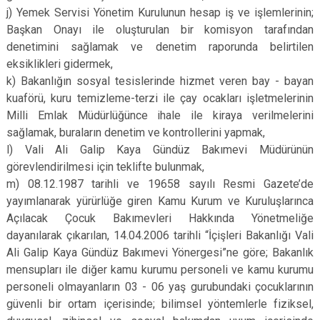
j) Yemek Servisi Yönetim Kurulunun hesap iş ve işlemlerinin;
Başkan Onayı ile oluşturulan bir komisyon tarafından
denetimini sağlamak ve denetim raporunda belirtilen
eksiklikleri gidermek,
k) Bakanlığın sosyal tesislerinde hizmet veren bay - bayan
kuaförü, kuru temizleme-terzi ile çay ocakları işletmelerinin
Milli Emlak Müdürlüğünce ihale ile kiraya verilmelerini
sağlamak, buraların denetim ve kontrollerini yapmak,
l) Vali Ali Galip Kaya Gündüz Bakımevi Müdürünün
görevlendirilmesi için teklifte bulunmak,
m) 08.12.1987 tarihli ve 19658 sayılı Resmi Gazete’de
yayımlanarak yürürlüğe giren Kamu Kurum ve Kuruluşlarınca
Açılacak Çocuk Bakımevleri Hakkında Yönetmeliğe
dayanılarak çıkarılan, 14.04.2006 tarihli “İçişleri Bakanlığı Vali
Ali Galip Kaya Gündüz Bakımevi Yönergesi”ne göre; Bakanlık
mensupları ile diğer kamu kurumu personeli ve kamu kurumu
personeli olmayanların 03 - 06 yaş gurubundaki çocuklarının
güvenli bir ortam içerisinde; bilimsel yöntemlerle fiziksel,