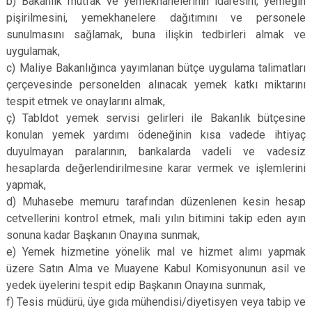
b) Bakanlık mutfak ve yemekhanelerinin idaresini, yemeğin
pişirilmesini, yemekhanelere dağıtımını ve personele
sunulmasını sağlamak, buna ilişkin tedbirleri almak ve
uygulamak,
c) Maliye Bakanlığınca yayımlanan bütçe uygulama talimatları
çerçevesinde personelden alınacak yemek katkı miktarını
tespit etmek ve onaylarını almak,
ç) Tabldot yemek servisi gelirleri ile Bakanlık bütçesine
konulan yemek yardımı ödeneğinin kısa vadede ihtiyaç
duyulmayan paralarının, bankalarda vadeli ve vadesiz
hesaplarda değerlendirilmesine karar vermek ve işlemlerini
yapmak,
d) Muhasebe memuru tarafından düzenlenen kesin hesap
cetvellerini kontrol etmek, mali yılın bitimini takip eden ayın
sonuna kadar Başkanın Onayına sunmak,
e) Yemek hizmetine yönelik mal ve hizmet alımı yapmak
üzere Satın Alma ve Muayene Kabul Komisyonunun asil ve
yedek üyelerini tespit edip Başkanın Onayına sunmak,
f) Tesis müdürü, üye gıda mühendisi/diyetisyen veya tabip ve