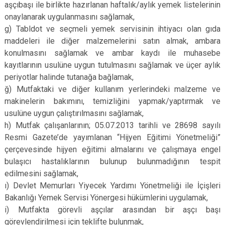
aşçıbaşı ile birlikte hazırlanan haftalık/aylık yemek listelerinin
onaylanarak uygulanmasını sağlamak,
g) Tabldot ve seçmeli yemek servisinin ihtiyacı olan gıda
maddeleri ile diğer malzemelerini satın almak, ambara
konulmasını sağlamak ve ambar kaydı ile muhasebe
kayıtlarının usulüne uygun tutulmasını sağlamak ve üçer aylık
periyotlar halinde tutanağa bağlamak,
ğ) Mutfaktaki ve diğer kullanım yerlerindeki malzeme ve
makinelerin bakımını, temizliğini yapmak/yaptırmak ve
usulüne uygun çalıştırılmasını sağlamak,
h) Mutfak çalışanlarının; 05.07.2013 tarihli ve 28698 sayılı
Resmi Gazete’de yayımlanan “Hijyen Eğitimi Yönetmeliği”
çerçevesinde hijyen eğitimi almalarını ve çalışmaya engel
bulaşıcı hastalıklarının bulunup bulunmadığının tespit
edilmesini sağlamak,
ı) Devlet Memurları Yiyecek Yardımı Yönetmeliği ile İçişleri
Bakanlığı Yemek Servisi Yönergesi hükümlerini uygulamak,
i) Mutfakta görevli aşçılar arasından bir aşçı başı
görevlendirilmesi için teklifte bulunmak,