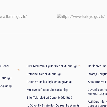
i Genel
Sivil Toplumla İlişkiler Genel Müdürlüğü
İller İdaresi 
Personel Genel Müdürlüğü
Strateji Gelişt
üdürlüğü
Basın ve Halkla İlişkiler Müşavirliği
Araştırma ve E
 Başkanlığı
Mülkiye Teftiş Kurulu Başkanlığı
Güvenlik ve Ac
Merkezi Başkan
Bilgi Teknolojileri Genel Müdürlüğü
Acil Durumlar
İç Güvenlik Stratejileri Dairesi Başkanlığı
Dairesi Başkan