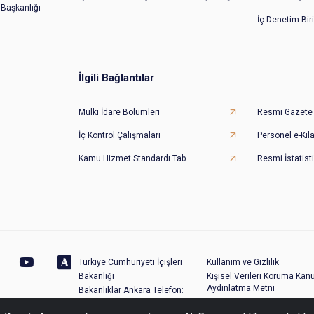
 Başkanlığı
İç Denetim Bir
İlgili Bağlantılar
Mülki İdare Bölümleri
Resmi Gazete
İç Kontrol Çalışmaları
Personel e-Kıl
Kamu Hizmet Standardı Tab.
Resmi İstatisti
Türkiye Cumhuriyeti İçişleri
Kullanım ve Gizlilik
Bakanlığı
Kişisel Verileri Koruma Kan
Aydınlatma Metni
Bakanlıklar Ankara Telefon:
Site Haritası
(0312) 422 40 00 - Santral