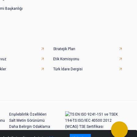
imi Başkanlığı
Stratejik Plan
avuz
Etik Komisyonu
kler
Türk İdare Dergisi
Erişilebilirlik Özellikleri
unu
Salt Metin Görünümü
Daha Belirgin Odaklama