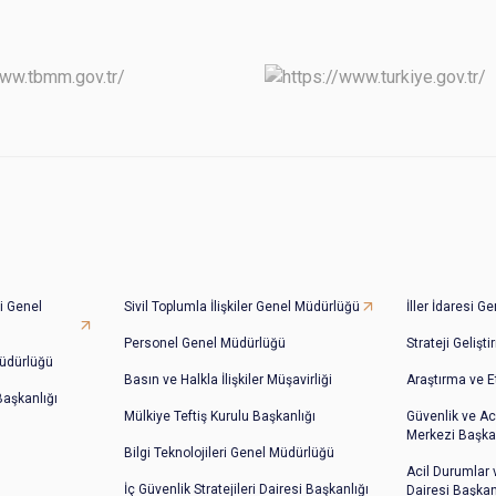
i Genel
Sivil Toplumla İlişkiler Genel Müdürlüğü
İller İdaresi 
Personel Genel Müdürlüğü
Strateji Gelişt
üdürlüğü
Basın ve Halkla İlişkiler Müşavirliği
Araştırma ve E
 Başkanlığı
Mülkiye Teftiş Kurulu Başkanlığı
Güvenlik ve Ac
Merkezi Başkan
Bilgi Teknolojileri Genel Müdürlüğü
Acil Durumlar
İç Güvenlik Stratejileri Dairesi Başkanlığı
Dairesi Başkan