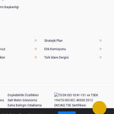
imi Başkanlığı
Stratejik Plan
avuz
Etik Komisyonu
kler
Türk İdare Dergisi
Erişilebilirlik Özellikleri
unu
Salt Metin Görünümü
Daha Belirgin Odaklama