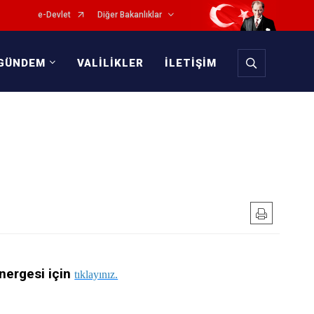
e-Devlet
Diğer Bakanlıklar
GÜNDEM
VALİLİKLER
İLETİŞİM
önergesi için
tıklayınız.