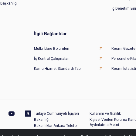
 Başkanlığı
İç Denetim Bir
İlgili Bağlantılar
Mülki İdare Bölümleri
Resmi Gazete
İç Kontrol Çalışmaları
Personel e-Kıl
Kamu Hizmet Standardı Tab.
Resmi İstatisti
Türkiye Cumhuriyeti İçişleri
Kullanım ve Gizlilik
Bakanlığı
Kişisel Verileri Koruma Kan
Aydınlatma Metni
Bakanlıklar Ankara Telefon:
Site Haritası
(0312) 422 40 00 - Santral