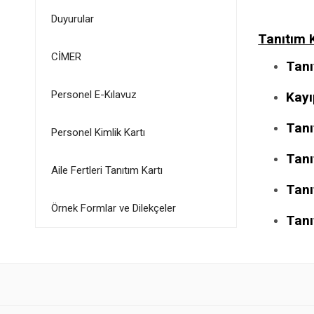
Duyurular
Tanıtım K
CİMER
Tanı
Personel E-Kılavuz
Kayı
Tanı
Personel Kimlik Kartı
Tanı
Aile Fertleri Tanıtım Kartı
Tanı
Örnek Formlar ve Dilekçeler
Tanı