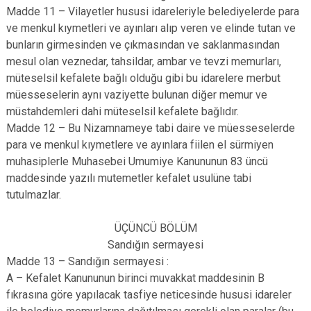
Madde 11 – Vilayetler hususi idareleriyle belediyelerde para
ve menkul kıymetleri ve ayınları alıp veren ve elinde tutan ve
bunların girmesinden ve çıkmasından ve saklanmasından
mesul olan veznedar, tahsildar, ambar ve tevzi memurları,
müteselsil kefalete bağlı olduğu gibi bu idarelere merbut
müesseselerin aynı vaziyette bulunan diğer memur ve
müstahdemleri dahi müteselsil kefalete bağlıdır.
Madde 12 – Bu Nizamnameye tabi daire ve müesseselerde
para ve menkul kıymetlere ve ayınlara fiilen el sürmiyen
muhasiplerle Muhasebei Umumiye Kanununun 83 üncü
maddesinde yazılı mutemetler kefalet usulüne tabi
tutulmazlar.
ÜÇÜNCÜ BÖLÜM
Sandığın sermayesi
Madde 13 – Sandığın sermayesi :
A – Kefalet Kanununun birinci muvakkat maddesinin B
fıkrasına göre yapılacak tasfiye neticesinde hususi idareler