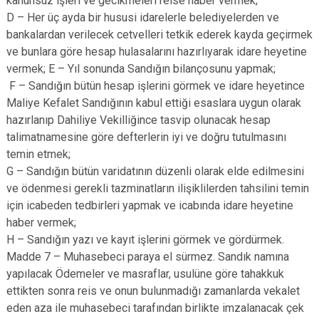
kanunsuz işleri ve gecikmeleri reise haber vermek;
D – Her üç ayda bir hususi idarelerle belediyelerden ve
bankalardan verilecek cetvelleri tetkik ederek kayda geçirmek
ve bunlara göre hesap hulasalarını hazırlıyarak idare heyetine
vermek; E – Yıl sonunda Sandığın bilançosunu yapmak;
F – Sandığın bütün hesap işlerini görmek ve idare heyetince
Maliye Kefalet Sandığının kabul ettiği esaslara uygun olarak
hazırlanıp Dahiliye Vekilliğince tasvip olunacak hesap
talimatnamesine göre defterlerin iyi ve doğru tutulmasını
temin etmek;
G – Sandığın bütün varidatının düzenli olarak elde edilmesini
ve ödenmesi gerekli tazminatların ilişiklilerden tahsilini temin
için icabeden tedbirleri yapmak ve icabında idare heyetine
haber vermek;
H – Sandığın yazı ve kayıt işlerini görmek ve gördürmek.
Madde 7 – Muhasebeci paraya el sürmez. Sandık namına
yapılacak Ödemeler ve masraflar, usulüne göre tahakkuk
ettikten sonra reis ve onun bulunmadığı zamanlarda vekalet
eden aza ile muhasebeci tarafından birlikte imzalanacak çek