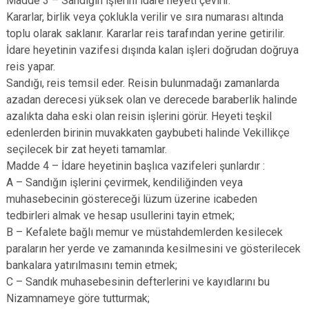
Madde 3 – Sandığın işlerini idare heyeti çevirir.
Kararlar, birlik veya çoklukla verilir ve sıra numarası altında
toplu olarak saklanır. Kararlar reis tarafından yerine getirilir.
İdare heyetinin vazifesi dışında kalan işleri doğrudan doğruya
reis yapar.
Sandığı, reis temsil eder. Reisin bulunmadağı zamanlarda
azadan derecesi yüksek olan ve derecede baraberlik halinde
azalıkta daha eski olan reisin işlerini görür. Heyeti teşkil
edenlerden birinin muvakkaten gaybubeti halinde Vekillikçe
seçilecek bir zat heyeti tamamlar.
Madde 4 – İdare heyetinin başlıca vazifeleri şunlardır :
A – Sandığın işlerini çevirmek, kendiliğinden veya
muhasebecinin göstereceği lüzum üzerine icabeden
tedbirleri almak ve hesap usullerini tayin etmek;
B – Kefalete bağlı memur ve müstahdemlerden kesilecek
paraların her yerde ve zamanında kesilmesini ve gösterilecek
bankalara yatırılmasını temin etmek;
C – Sandık muhasebesinin defterlerini ve kayıdlarını bu
Nizamnameye göre tutturmak;