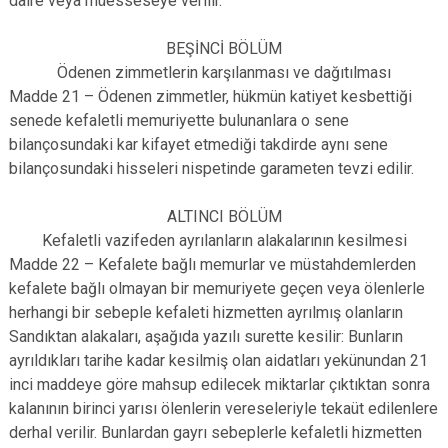
daire veya müesseseye verilir.
BEŞİNCİ BÖLÜM
Ödenen zimmetlerin karşılanması ve dağıtılması
Madde 21 – Ödenen zimmetler, hükmün katiyet kesbettiği
senede kefaletli memuriyette bulunanlara o sene
bilançosundaki kar kifayet etmediği takdirde aynı sene
bilançosundaki hisseleri nispetinde garameten tevzi edilir.
ALTINCI BÖLÜM
Kefaletli vazifeden ayrılanların alakalarının kesilmesi
Madde 22 – Kefalete bağlı memurlar ve müstahdemlerden
kefalete bağlı olmayan bir memuriyete geçen veya ölenlerle
herhangi bir sebeple kefaleti hizmetten ayrılmış olanların
Sandıktan alakaları, aşağıda yazılı surette kesilir: Bunların
ayrıldıkları tarihe kadar kesilmiş olan aidatları yekünundan 21
inci maddeye göre mahsup edilecek miktarlar çıktıktan sonra
kalanının birinci yarısı ölenlerin vereseleriyle tekaüt edilenlere
derhal verilir. Bunlardan gayrı sebeplerle kefaletli hizmetten