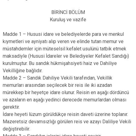
BİRİNCİ BÖLÜM
Kuruluş ve vazife
Madde 1 – Hususi idare ve belediyelerde para ve menkul
kıymetleri ve ayniyatı alıp veren ve elinde tutan memur ve
müstahdemler için müteselsil kefalet usulünü tatbik etmek
maksadiyle (Hususi İdareler ve Belediyeler Kefalet Sandığı)
kurulmuştur. Bu sandık hükmişahsiyeti haiz ve Dahiliye
Vekilliğine bağlıdır.
Madde 2 – Sandık Dahiliye Vekili tarafından, Vekillik
memurları arasından seçilecek bir reis ile iki azadan
mürekkep bir heyetçe idare olunur. Reisin en aşağı dördüncü
ve azaların en aşağı yedinci derecede memurlardan olması
gerektir.
İdare heyeti lüzum görüldükçe reisin daveti üzerine toplanır.
Mazeretsiz devamsızlığı görülen reis ve azayı Daliliye Vekili
değiştirebilir.