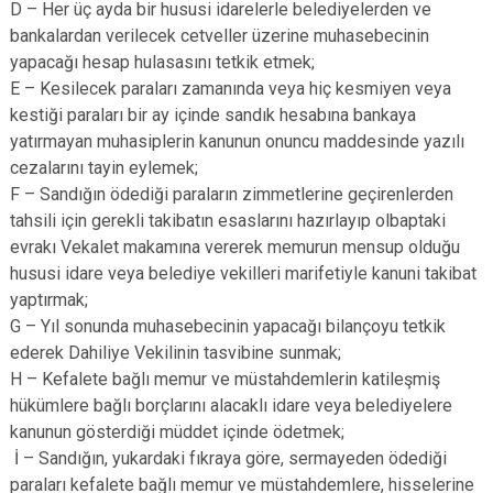
D – Her üç ayda bir hususi idarelerle belediyelerden ve
bankalardan verilecek cetveller üzerine muhasebecinin
yapacağı hesap hulasasını tetkik etmek;
E – Kesilecek paraları zamanında veya hiç kesmiyen veya
kestiği paraları bir ay içinde sandık hesabına bankaya
yatırmayan muhasiplerin kanunun onuncu maddesinde yazılı
cezalarını tayin eylemek;
F – Sandığın ödediği paraların zimmetlerine geçirenlerden
tahsili için gerekli takibatın esaslarını hazırlayıp olbaptaki
evrakı Vekalet makamına vererek memurun mensup olduğu
hususi idare veya belediye vekilleri marifetiyle kanuni takibat
yaptırmak;
G – Yıl sonunda muhasebecinin yapacağı bilançoyu tetkik
ederek Dahiliye Vekilinin tasvibine sunmak;
H – Kefalete bağlı memur ve müstahdemlerin katileşmiş
hükümlere bağlı borçlarını alacaklı idare veya belediyelere
kanunun gösterdiği müddet içinde ödetmek;
İ – Sandığın, yukardaki fıkraya göre, sermayeden ödediği
paraları kefalete bağlı memur ve müstahdemlere, hisselerine