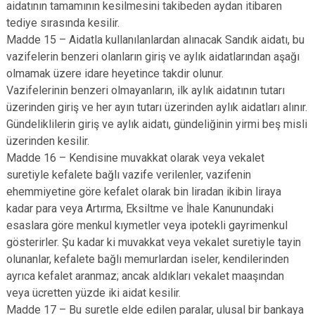
aidatının tamamının kesilmesini takibeden aydan itibaren
tediye sırasında kesilir.
Madde 15 – Aidatla kullanılanlardan alınacak Sandık aidatı, bu
vazifelerin benzeri olanların giriş ve aylık aidatlarından aşağı
olmamak üzere idare heyetince takdir olunur.
Vazifelerinin benzeri olmayanların, ilk aylık aidatının tutarı
üzerinden giriş ve her ayın tutarı üzerinden aylık aidatları alınır.
Gündeliklilerin giriş ve aylık aidatı, gündeliğinin yirmi beş misli
üzerinden kesilir.
Madde 16 – Kendisine muvakkat olarak veya vekalet
suretiyle kefalete bağlı vazife verilenler, vazifenin
ehemmiyetine göre kefalet olarak bin liradan ikibin liraya
kadar para veya Artırma, Eksiltme ve İhale Kanunundaki
esaslara göre menkul kıymetler veya ipotekli gayrimenkul
gösterirler. Şu kadar ki muvakkat veya vekalet suretiyle tayin
olunanlar, kefalete bağlı memurlardan iseler, kendilerinden
ayrıca kefalet aranmaz; ancak aldıkları vekalet maaşından
veya ücretten yüzde iki aidat kesilir.
Madde 17 – Bu suretle elde edilen paralar, ulusal bir bankaya