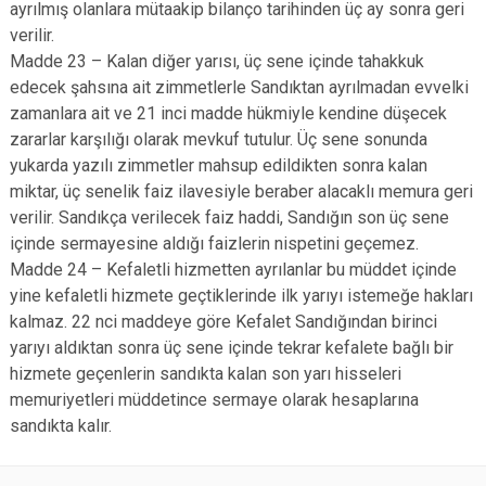
ayrılmış olanlara mütaakip bilanço tarihinden üç ay sonra geri
verilir.
Madde 23 – Kalan diğer yarısı, üç sene içinde tahakkuk
edecek şahsına ait zimmetlerle Sandıktan ayrılmadan evvelki
zamanlara ait ve 21 inci madde hükmiyle kendine düşecek
zararlar karşılığı olarak mevkuf tutulur. Üç sene sonunda
yukarda yazılı zimmetler mahsup edildikten sonra kalan
miktar, üç senelik faiz ilavesiyle beraber alacaklı memura geri
verilir. Sandıkça verilecek faiz haddi, Sandığın son üç sene
içinde sermayesine aldığı faizlerin nispetini geçemez.
Madde 24 – Kefaletli hizmetten ayrılanlar bu müddet içinde
yine kefaletli hizmete geçtiklerinde ilk yarıyı istemeğe hakları
kalmaz. 22 nci maddeye göre Kefalet Sandığından birinci
yarıyı aldıktan sonra üç sene içinde tekrar kefalete bağlı bir
hizmete geçenlerin sandıkta kalan son yarı hisseleri
memuriyetleri müddetince sermaye olarak hesaplarına
sandıkta kalır.