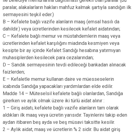
ile belediye memurlarına dağıtılması gerekli olan paralar (bu
paralar, alakalarların hakları mahfuz kalmak şartıyla sandığın ilk
sermayesini teşkil eder.)
B – Kefalete bağlı vazife alanların maaş (emsal hasılı da
dahildir.) veya ücretlerinden kesilecek kefalet aidatından;
C – Kefalete bağlı memur ve müstahdemlerin maaş veya
ücretlerinden kefalet karşılığını miadında kesmiyen veya
kesipte bir ay içinde Kefalet Sandığı hesabına yatırmıyan
muhasiplerden kesilecek para cezalarından;
D – Sandık sermayesinin tevdi edileceği bankadan alınacak
faizlerden;
E – Kefaletle memur kullanan daire ve müesseselerin
icabında Sandığa yapacakları yardımlardan elde edilir.
Madde 14 – Müteselsil kefalete bağlı olanlardan, Sandığa
girerken ve aylık olmak üzere iki türlü aidat alınır :
1 – Giriş aidatı, kefalete bağlı vazife alanların tam olarak
aldıkları ilk maaş veya ücretin yarısıdır. Tayinlerini takip eden
aydan itibaren beş ayda ve beş müsavi taksitte kesilir.
2 – Aylık aidat, maaş ve ücretlerin % 2 sidir. Bu aidat giriş