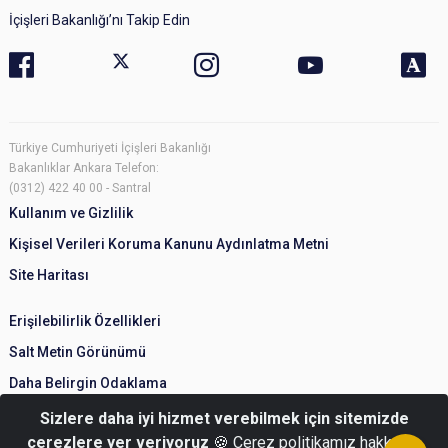
İçişleri Bakanlığı’nı Takip Edin
Türkiye Cumhuriyeti İçişleri Bakanlığı
Bakanlıklar Ankara Telefon:
(0312) 422 40 00 - Santral
Kullanım ve Gizlilik
Kişisel Verileri Koruma Kanunu Aydınlatma Metni
Site Haritası
Erişilebilirlik Özellikleri
Salt Metin Görünümü
Daha Belirgin Odaklama
Sizlere daha iyi hizmet verebilmek için sitemizde
çerezlere yer veriyoruz
🍪 Çerez politikamız hakkında