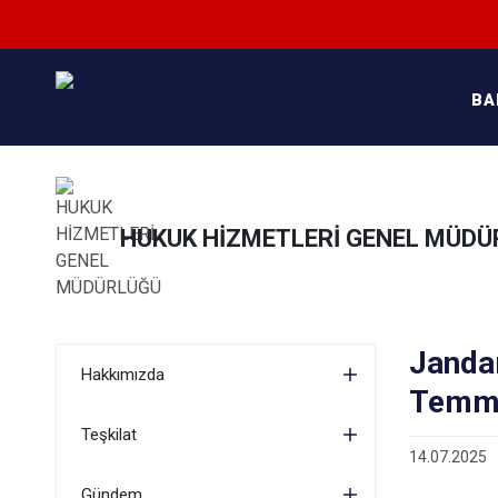
BA
HUKUK HİZMETLERİ GENEL MÜD
Janda
Hakkımızda
Temmu
Teşkilat
14.07.2025
Gündem