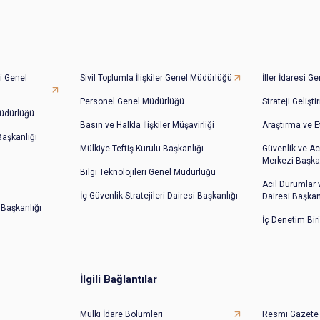
i Genel
Sivil Toplumla İlişkiler Genel Müdürlüğü
İller İdaresi 
Personel Genel Müdürlüğü
Strateji Gelişt
üdürlüğü
Basın ve Halkla İlişkiler Müşavirliği
Araştırma ve E
 Başkanlığı
Mülkiye Teftiş Kurulu Başkanlığı
Güvenlik ve Ac
Merkezi Başkan
Bilgi Teknolojileri Genel Müdürlüğü
Acil Durumlar
İç Güvenlik Stratejileri Dairesi Başkanlığı
Dairesi Başkan
 Başkanlığı
İç Denetim Bir
İlgili Bağlantılar
Mülki İdare Bölümleri
Resmi Gazete