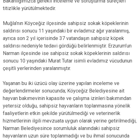
Bakanlığımızca gerekli inceleme ve soruşturma süreçleri
titizlikle yürütülmektedir.
Muğla’nın Köyceğiz ilçesinde sahipsiz sokak köpeklerinin
saldırısı sonucu 11 yaşındaki bir evladımız ağır yaralanmış,
ayrıca son 2 yıl içerisinde 37 vatandaşın sahipsiz köpek
saldırısı nedeniyle tedavi gördüğü belirlenmiştir. Erzurum’un
Narman ilçesinde ise sahipsiz sokak köpeklerinin saldırısı
sonucu 10 yaşındaki Murat Tutar isimli evladımız vücudunun
çeşitli yerlerinden yaralanmıştır.
Yaşanan bu iki üzücü olay üzerine yapılan inceleme ve
değerlendirmeler sonucunda; Köyceğiz Belediyesine ait
hayvan bakımevinin kapasite ve çalışma izinleri bakımından
yetersiz olduğu, sahipsiz hayvanların toplanmasına yönelik
faaliyetlerin etkin şekilde yürütülmediği ve veterinerlik
hizmetlerinin ilgili mevzuata uygun olarak yerine getirilmediği,
Narman Belediyesince sorumluluk alanındaki sahipsiz
hayvanların uzun süre toplanmadığı ve bu ihmal sonucunda