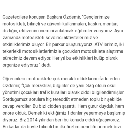
Gazetecilere konuşan Başkanı Özdemir, “Gençlerimize
motosikleti, bilinçli ve güvenli kullanmaları, kaskın, montun,
dizliğin, eldivenin önemini anlatacak eğitimler veriyoruz. Aynı
zamanda motosikleti sevdirici aktivitelerimiz ve
etkinliklerimiz oluyor. Bir parkur oluşturuyoruz. ATV’lerimiz, iki
tekerlekli motosikletlerimizle çocukları motosiklete alıştırma
sürecimiz devam ediyor. Her yıl bu etkinlikleri kulüp olarak
organize ediyoruz” dedi.
Öğrencilerin motosiklete çok meraklı olduklarını ifade eden
Özdemir, “Çok meraklılar, bilgililer de yani. Sağ olsun okul
yönetimi çocukları trafik kuralları olarak ciddi bilgilendirmişler.
Sorduğumuz sorulara hiç tereddüt etmeden toplu bir şekilde
cevap verdiler. Bu bizi cidden şaşırttı. Hem gurur duyduk, hem
onore olduk. Demek ki ektiğimiz fidanlar yeşermeye başlamış
diyoruz. Biz 2014 yılından beri bu konuda ciddi uğraşıyoruz.
Bu kadar da böyle bilinçli bir ilköğretim gençliği görmek bizi