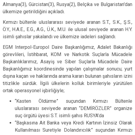
Almanya(3), Gürcistan(3), Rusya(2), Belçika ve Bulgaristan'dan
ülkemize getirildiğini açıkladı.
Kırmızı bültenle uluslararası seviyede aranan S.T., S.K., Ş.S.,
Ö.Y., H.A.E., E.G., A.G., Ü.K., M.U. ile ulusal seviyede aranan H.Y.
isimli şahıslar yakalandı ve ülkemize iadeleri sağlandı.
EGM Interpol-Europol Daire Başkanlığımız, Adalet Bakanlığı
görevlileri, İstihbarat, KOM ve Narkotik Suçlarla Mücadele
Başkanlıklarımız, Asayiş ve Siber Suçlarla Mücadele Daire
Başkanlığımız koordinesinde yapılan çalışmalar sonucu; yurt
dışına kaçan ve haklarında arama kararı bulunan şahısların izini
titizlikle sürdük. İlgili ülkelerin kolluk birimleriyle yürütülen
ortak operasyonel işbirliğiyle;
“Kasten Öldürme” suçundan Kırmızı Bültenle
uluslararası seviyede aranan “DEMİRÖZLER” organize
suç örgütü üyesi S.T. isimli şahıs RUSYA’da
“Başkasına Ait Banka veya Kredi Kartının İzinsiz Olarak
Kullanılması Suretiyle Dolandırıcılık” suçundan Kırmızı