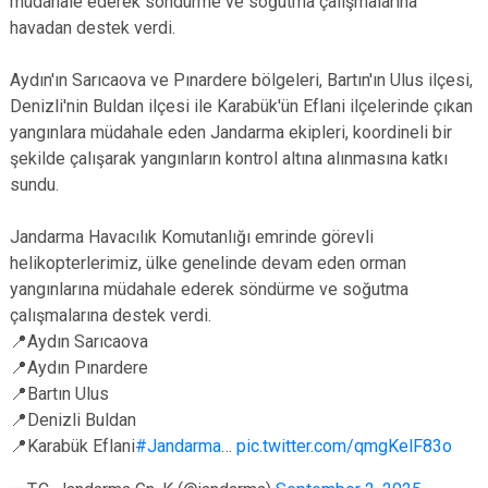
müdahale ederek söndürme ve soğutma çalışmalarına
havadan destek verdi.
Aydın'ın Sarıcaova ve Pınardere bölgeleri, Bartın'ın Ulus ilçesi,
Denizli'nin Buldan ilçesi ile Karabük'ün Eflani ilçelerinde çıkan
yangınlara müdahale eden Jandarma ekipleri, koordineli bir
şekilde çalışarak yangınların kontrol altına alınmasına katkı
sundu.
Jandarma Havacılık Komutanlığı emrinde görevli
helikopterlerimiz, ülke genelinde devam eden orman
yangınlarına müdahale ederek söndürme ve soğutma
çalışmalarına destek verdi.
📍Aydın Sarıcaova
📍Aydın Pınardere
📍Bartın Ulus
📍Denizli Buldan
📍Karabük Eflani
#Jandarma
…
pic.twitter.com/qmgKelF83o