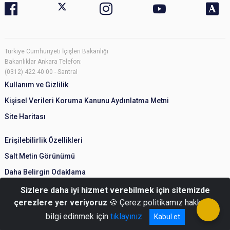
Türkiye Cumhuriyeti İçişleri Bakanlığı
Bakanlıklar Ankara Telefon:
(0312) 422 40 00 - Santral
Kullanım ve Gizlilik
Kişisel Verileri Koruma Kanunu Aydınlatma Metni
Site Haritası
Erişilebilirlik Özellikleri
Salt Metin Görünümü
Daha Belirgin Odaklama
Sizlere daha iyi hizmet verebilmek için sitemizde
çerezlere yer veriyoruz
🍪 Çerez politikamız hakkında
bilgi edinmek için
tıklayınız
Kabul et
© Türkiye Cumhuriyeti İçişleri Bakanlığı