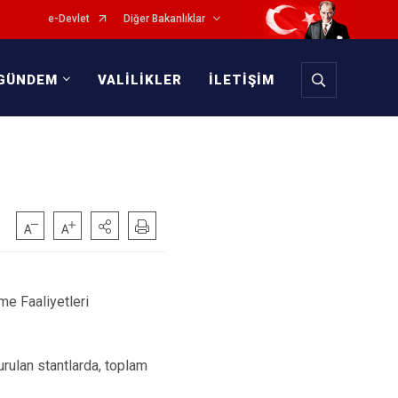
e-Devlet
Diğer Bakanlıklar
GÜNDEM
VALİLİKLER
İLETİŞİM
me Faaliyetleri
rulan stantlarda, toplam