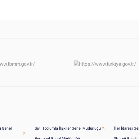
i Genel
Sivil Toplumla İlişkiler Genel Müdürlüğü
İller İdaresi 
Personel Genel Müdürlüğü
Strateji Gelişt