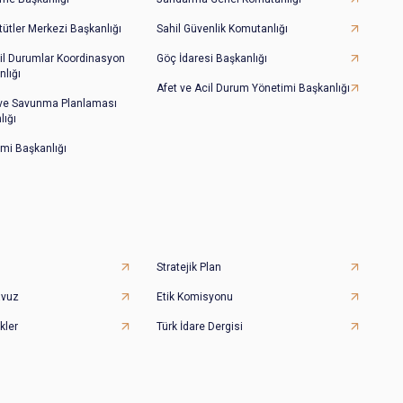
tütler Merkezi Başkanlığı
Sahil Güvenlik Komutanlığı
il Durumlar Koordinasyon
Göç İdaresi Başkanlığı
lığı
Afet ve Acil Durum Yönetimi Başkanlığı
 ve Savunma Planlaması
lığı
imi Başkanlığı
Stratejik Plan
avuz
Etik Komisyonu
kler
Türk İdare Dergisi