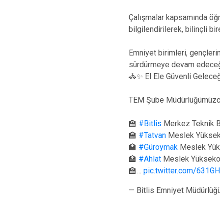
Çalışmalar kapsamında öğren
bilgilendirilerek, bilinçli 
Emniyet birimleri, gençleri
sürdürmeye devam edeceğini
🚓✨ El Ele Güvenli Gelece
TEM Şube Müdürlüğümüzce y
🏫
#Bitlis
Merkez Teknik B
🏫
#Tatvan
Meslek Yüksek
🏫
#Güroymak
Meslek Yük
🏫
#Ahlat
Meslek Yüksekok
🏫…
pic.twitter.com/631
— Bitlis Emniyet Müdürlüğ