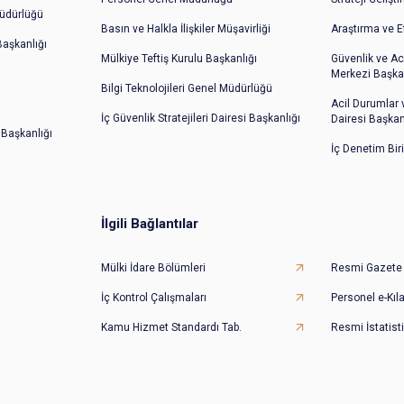
üdürlüğü
Basın ve Halkla İlişkiler Müşavirliği
Araştırma ve E
 Başkanlığı
Mülkiye Teftiş Kurulu Başkanlığı
Güvenlik ve Ac
Merkezi Başkan
Bilgi Teknolojileri Genel Müdürlüğü
Acil Durumlar
İç Güvenlik Stratejileri Dairesi Başkanlığı
Dairesi Başkan
 Başkanlığı
İç Denetim Bir
İlgili Bağlantılar
Mülki İdare Bölümleri
Resmi Gazete
İç Kontrol Çalışmaları
Personel e-Kıl
Kamu Hizmet Standardı Tab.
Resmi İstatisti