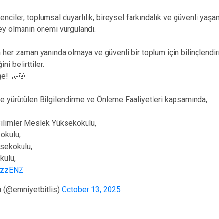
ciler; toplumsal duyarlılık, bireysel farkındalık ve güvenli yaşa
birey olmanın önemi vurgulandı.
n her zaman yanında olmaya ve güvenli bir toplum için bilinçlendi
 belirttiler.
ğe! 🤝🎯
ürütülen Bilgilendirme ve Önleme Faaliyetleri kapsamında,
ilimler Meslek Yüksekokulu,
okulu,
sekokulu,
ulu,
GHzzENZ
ü (@emniyetbitlis)
October 13, 2025