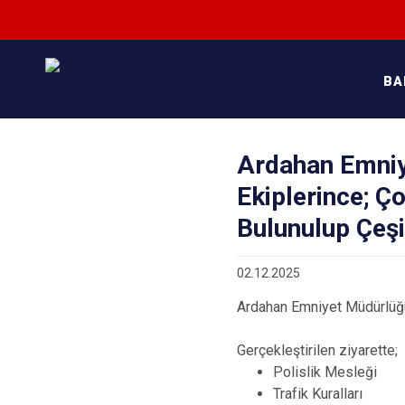
BA
Ardahan Emniy
Ekiplerince; Ç
Bulunulup Çeşit
02.12.2025
Ardahan Emniyet Müdürlüğü
Gerçekleştirilen ziyarette;
Polislik Mesleği
Trafik Kuralları