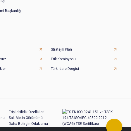
lığı
imi Başkanlığı
Stratejik Plan
avuz
Etik Komisyonu
kler
Türk İdare Dergisi
Erişilebilirlik Özellikleri
unu
Salt Metin Görünümü
Daha Belirgin Odaklama