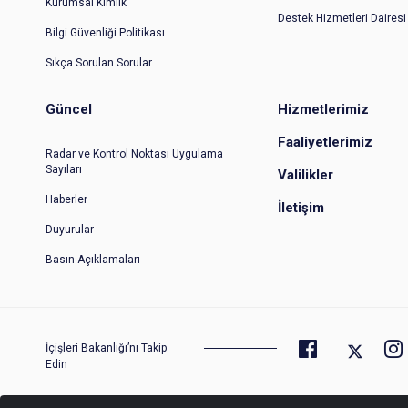
Kurumsal Kimlik
Destek Hizmetleri Dairesi
Bilgi Güvenliği Politikası
Sıkça Sorulan Sorular
Güncel
Hizmetlerimiz
Faaliyetlerimiz
Radar ve Kontrol Noktası Uygulama
Sayıları
Valilikler
Haberler
İletişim
Duyurular
Basın Açıklamaları
İçişleri Bakanlığı’nı Takip
Edin