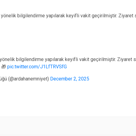
önelik bilgilendirme yapılarak keyifli vakit geçirilmiştir. Ziyaret
önelik bilgilendirme yapılarak keyifli vakit geçirilmiştir. Ziyaret
. 🎁
pic.twitter.com/J1LfTRVSfG
lüğü (@ardahanemniyet)
December 2, 2025