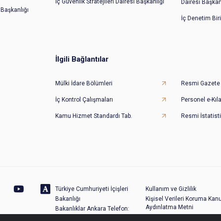
İç Güvenlik Stratejileri Dairesi Başkanlığı
Dairesi Başkan
 Başkanlığı
İç Denetim Bir
İlgili Bağlantılar
Mülki İdare Bölümleri
Resmi Gazete
İç Kontrol Çalışmaları
Personel e-Kıl
Kamu Hizmet Standardı Tab.
Resmi İstatisti
Türkiye Cumhuriyeti İçişleri
Kullanım ve Gizlilik
Bakanlığı
Kişisel Verileri Koruma Kan
Aydınlatma Metni
Bakanlıklar Ankara Telefon:
Site Haritası
(0312) 422 40 00 - Santral