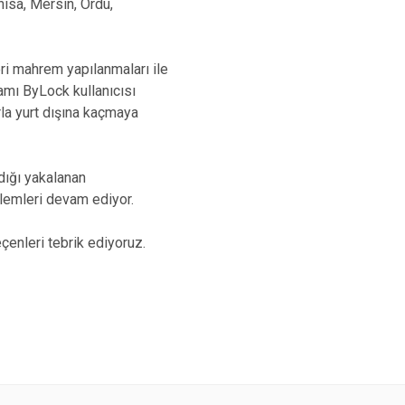
nisa, Mersin, Ordu,
ri mahrem yapılanmaları ile
amı ByLock kullanıcısı
arla yurt dışına kaçmaya
dığı yakalanan
işlemleri devam ediyor.
çenleri tebrik ediyoruz.