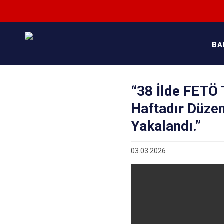
BA
“38 İlde FETÖ 
Haftadır Düze
Yakalandı.”
03.03.2026