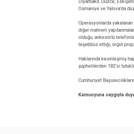
Diyarbakır, Düzce, Eskişehi
Osmaniye ve Yalova’da düz
Operasyonlarda yakalanan ş
diğer mahrem yapılanmaları
olduğu, ankesörlü telefonlar
teşebbüs ettiği, örgüt prop
Haklarında kesinleşmiş hap
şüphelilerden 182’si tutukl
Cumhuriyet Başsavcılıkları
Kamuoyuna saygıyla duyu