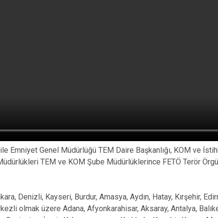
 ile Emniyet Genel Müdürlüğü TEM Daire Başkanlığı, KOM ve İstihb
 Müdürlükleri TEM ve KOM Şube Müdürlüklerince FETÖ Terör Örgü
nkara, Denizli, Kayseri, Burdur, Amasya, Aydın, Hatay, Kırşehir, Edi
ezli olmak üzere Adana, Afyonkarahisar, Aksaray, Antalya, Balıkes