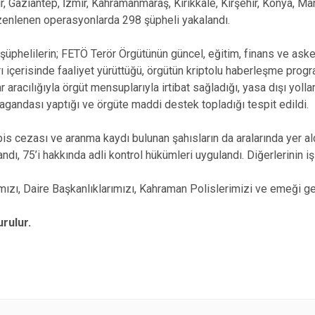
r, Gaziantep, İzmir, Kahramanmaraş, Kırıkkale, Kırşehir, Konya, Ma
enlenen operasyonlarda 298 şüpheli yakalandı.
üphelilerin; FETÖ Terör Örgütünün güncel, eğitim, finans ve aske
 içerisinde faaliyet yürüttüğü, örgütün kriptolu haberleşme progr
 aracılığıyla örgüt mensuplarıyla irtibat sağladığı, yasa dışı yoll
agandası yaptığı ve örgüte maddi destek topladığı tespit edildi.
is cezası ve aranma kaydı bulunan şahısların da aralarında yer al
andı, 75’i hakkında adli kontrol hükümleri uygulandı. Diğerlerinin 
mızı, Daire Başkanlıklarımızı, Kahraman Polislerimizi ve emeği ge
rulur.