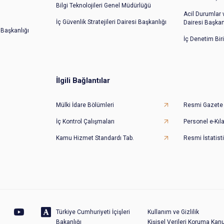
Bilgi Teknolojileri Genel Müdürlüğü
Acil Durumlar
İç Güvenlik Stratejileri Dairesi Başkanlığı
Dairesi Başkan
 Başkanlığı
İç Denetim Bir
İlgili Bağlantılar
Mülki İdare Bölümleri
Resmi Gazete
İç Kontrol Çalışmaları
Personel e-Kıl
Kamu Hizmet Standardı Tab.
Resmi İstatisti
Türkiye Cumhuriyeti İçişleri
Kullanım ve Gizlilik
Bakanlığı
Kişisel Verileri Koruma Kan