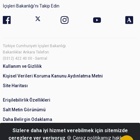
İçişleri Bakanlığı’nı Takip Edin
Türkiye Cumhuriyeti İçişleri Bakanlığı
Bakanlıklar Ankara Telefon:
(0312) 422 40 00 - Santral
Kullanım ve Gizlilik
Kişisel Verileri Koruma Kanunu Aydınlatma Metni
Site Haritası
Erişilebilirlik Özellikleri
Salt Metin Görünümü
Daha Belirgin Odaklama
Sizlere daha iyi hizmet verebilmek için sitemizde
çerezlere yer veriyoruz
🍪 Çerez politikamız hakkında