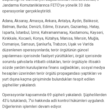
Jandarma Komutanlıklarınca FETÖ’ye yönelik 33 ilde
operasyonlar gerçekleştirildi.
Adana, Aksaray, Amasya, Ankara, Antalya, Aydın, Balıkesir,
Batman, Burdur, Denizli, Edirne, Erzurum, Gaziantep, Hatay,
Isparta, İstanbul, İzmir, Kahramanmaraş, Kastamonu, Kayseri,
Kırıkkale, Kocaeli, Konya, Kütahya, Manisa, Mersin, Muğla,
Osmaniye, Samsun, Şanlıurfa, Trabzon, Uşak ve Van’da
düzenlenen operasyonlarda; terör örgütünün güncel
yapılanması içerisinde faaliyet yürüttükleri, örgüt içerisinde
sorumlu şahıslarla irtibatlı oldukları, terör örgütüyle iltisaklı
sözde yardım kuruluşlarına finans sağladıkları, sosyal medya
hesapları üzerinden terör örgütü propagandası yaptıkları ve
yurt dışına kaçma girişiminde bulundukları tespit edilen
şüpheliler yakalandı.
Operasyonlar kapsamında 69 şüpheli yakalandı. Şüphelilerden
43’ü tutuklandı, 7’si hakkında adli kontrol hükümleri uygulandı.
Diğerlerinin işlemleri devam ediyor.