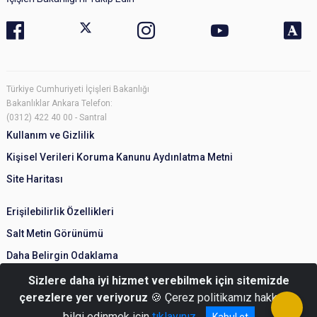
Türkiye Cumhuriyeti İçişleri Bakanlığı
Bakanlıklar Ankara Telefon:
(0312) 422 40 00 - Santral
Kullanım ve Gizlilik
Kişisel Verileri Koruma Kanunu Aydınlatma Metni
Site Haritası
Erişilebilirlik Özellikleri
Salt Metin Görünümü
Daha Belirgin Odaklama
Sizlere daha iyi hizmet verebilmek için sitemizde
çerezlere yer veriyoruz
🍪 Çerez politikamız hakkında
bilgi edinmek için
tıklayınız
© Türkiye Cumhuriyeti İçişleri Bakanlığı